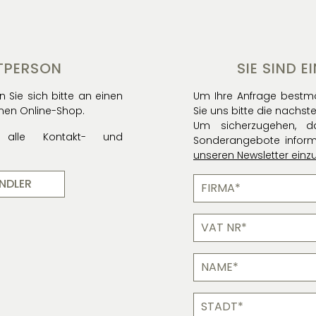
ATPERSON
SIE SIND 
 Sie sich bitte an einen
Um Ihre Anfrage bestmö
inen Online-Shop.
Sie uns bitte die nachst
Um sicherzugehen, d
 alle Kontakt- und
Sonderangebote informi
unseren Newsletter einz
FIRMA
ÄNDLER
VAT
nr
Name
Stadt