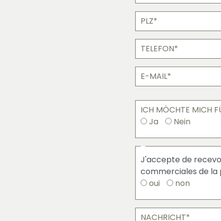
PLZ
Telefon
E-
Mail
ICH MÖCHTE MICH F
Ja
Nein
J'accepte
J'accepte de recevo
de
commerciales de la p
recevoir
oui
non
des
offres
commerciales
Nachricht