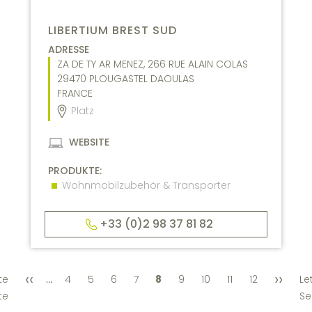
LIBERTIUM BREST SUD
ADRESSE
ZA DE TY AR MENEZ, 266 RUE ALAIN COLAS
29470
PLOUGASTEL DAOULAS
FRANCE
Platz
WEBSITE
PRODUKTE:
Wohnmobilzubehör & Transporter
+33 (0)2 98 37 81 82
‹‹
››
SEITENNUMMERIERUNG
te
Vorherige
…
Seite
4
Seite
5
Seite
6
Seite
7
Aktuelle
8
Seite
9
Seite
10
Seite
11
Seite
12
Nächst
Le
Seite
Seite
Seite
te
Se