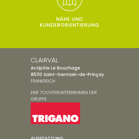
NÄHE UND
KUNDERORIENTIERUNG
CLAIRVAL
Actipôle Le Bouchage
85110 Saint-Germain-de-Prinçay
FRANKREICH
EINE TOCHTERUNTERNEHMEN DER
GRUPPE
AUSSTATTUNG